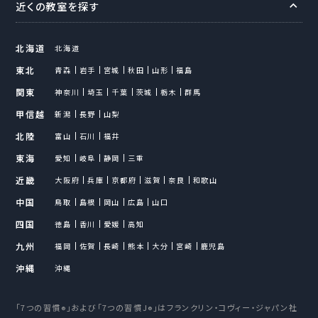
近くの教室を探す
北海道
北海道
東北
青森
岩手
宮城
秋田
山形
福島
関東
神奈川
埼玉
千葉
茨城
栃木
群馬
甲信越
新潟
長野
山梨
北陸
富山
石川
福井
東海
愛知
岐阜
静岡
三重
近畿
大阪府
兵庫
京都府
滋賀
奈良
和歌山
中国
鳥取
島根
岡山
広島
山口
四国
徳島
香川
愛媛
高知
九州
福岡
佐賀
長崎
熊本
大分
宮崎
鹿児島
沖縄
沖縄
「7つの習慣
」および「7つの習慣J
」はフランクリン・コヴィー・ジャパン社
®
®