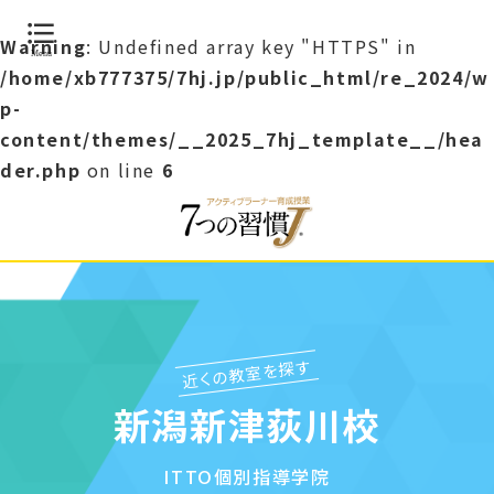
Warning
: Undefined array key "HTTPS" in
/home/xb777375/7hj.jp/public_html/re_2024/w
p-
content/themes/__2025_7hj_template__/hea
der.php
on line
6
近くの教室を探す
新潟新津荻川校
ITTO個別指導学院