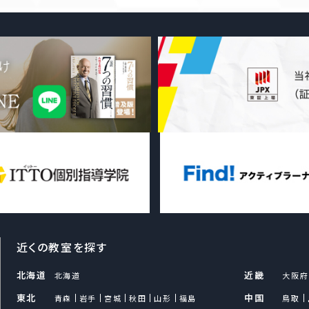
当グループ各社は、個人情報を取
し、適法かつ公正な手段によって取
当グループ各社は、個人情報を、取
の範囲内で、業務の遂行上必要な限
個人情報を第三者との間で共同利用
いを第三者に委託する場合には、
行ったうえ、秘密を保持させるため
個人情報の第三者への提供につい
当グループ各社は、法令に定める場
本人の同意を得ることなく、第三者
当グループ各社では、製品・サービ
近くの教室を探す
者・採用応募者・従業員（退職者を
供および適切な管理のため、第三
北海道
近畿
北海道
大阪府
あります。なお、当グループ各社は
東北
中国
青森
岩手
宮城
秋田
山形
福島
鳥取
得したデータと、個人情報とを関連