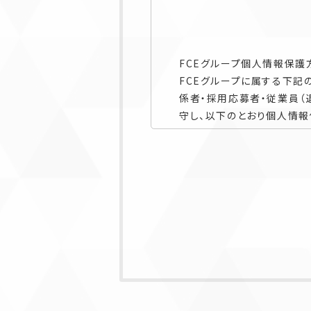
FCEグループ個人情報保護
FCEグループに属する下記
係者・採用応募者・従業員
守し、以下のとおり個人情報
当グループ各社は下記の会社
・株式会社FCE（以下「当社」
・株式会社日本コスモトピア
なお、本ポリシーにおいて「
る情報、当グループ各社との
従業員（退職者を含みます）
成または蓄積された情報であ