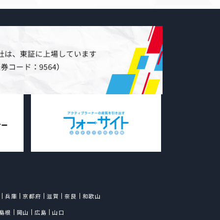
得する場合は利用目的を明示
得します。
得に際して明示した利用目的
りにおいて利用します。当社は
し、または、個人情報の取扱
当該第三者につき厳正な調査を
に、適正な監督を行います。
て
合を除き、個人情報を事前に
に提供しません。
スの改善やお客様・お取引関係
含みます）等への適切な情報提
者のサービスを利用する場合が
兵庫
京都府
滋賀
奈良
和歌山
、第三者のサービスを通じて取
島根
岡山
広島
山口
付けて利用する場合は、あらか