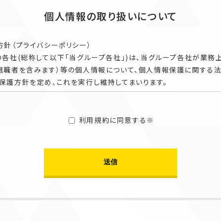
個人情報の取り扱いについて
方針（プライバシーポリシー）
の各社(総称して以下「当グループ各社」)は、当グループ各社が業務
（退職者を含みます）等の個人情報について、個人情報保護に関する
保護方針を定め、これを実行し維持してまいります。
となります。
）
利用規約に同意する※
個人情報」とは、お客様・お取引関係者・採用応募者・従業員（退職
お取引に関わる情報、通信サービス上の行動履歴、その他お客様・
等またはお客様・お取引関係者・採用応募者・従業員（退職者を含み
って、本ポリシーに基づき当社が収集するものを意味するものとしま
記