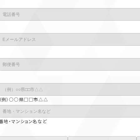
（例）○○県□□市△△
番地・マンション名など