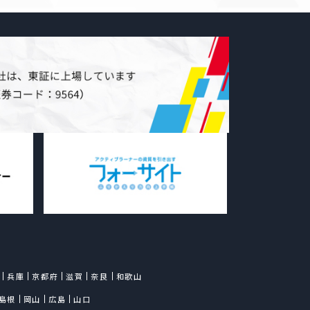
得する場合は利用目的を明示
得します。
得に際して明示した利用目的
りにおいて利用します。当社は
し、または、個人情報の取扱
当該第三者につき厳正な調査を
に、適正な監督を行います。
て
合を除き、個人情報を事前に
に提供しません。
スの改善やお客様・お取引関係
含みます）等への適切な情報提
者のサービスを利用する場合が
兵庫
京都府
滋賀
奈良
和歌山
、第三者のサービスを通じて取
島根
岡山
広島
山口
付けて利用する場合は、あらか