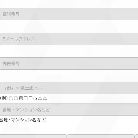
（例）○○県□□市△△
番地・マンション名など