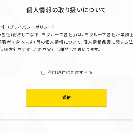
個人情報の取り扱いについて
方針（プライバシーポリシー）
の各社(総称して以下「当グループ各社」)は、当グループ各社が業務
（退職者を含みます）等の個人情報について、個人情報保護に関する
保護方針を定め、これを実行し維持してまいります。
となります。
）
利用規約に同意する※
個人情報」とは、お客様・お取引関係者・採用応募者・従業員（退職
お取引に関わる情報、通信サービス上の行動履歴、その他お客様・
等またはお客様・お取引関係者・採用応募者・従業員（退職者を含み
って、本ポリシーに基づき当社が収集するものを意味するものとしま
記