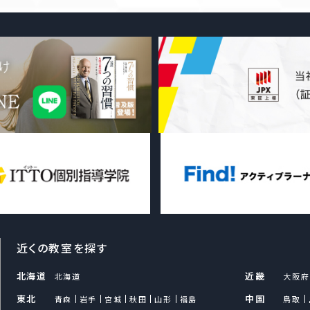
当グループ各社は、個人情報を取
し、適法かつ公正な手段によって取
当グループ各社は、個人情報を、取
の範囲内で、業務の遂行上必要な限
個人情報を第三者との間で共同利用
いを第三者に委託する場合には、
行ったうえ、秘密を保持させるため
個人情報の第三者への提供につい
当グループ各社は、法令に定める場
本人の同意を得ることなく、第三者
当グループ各社では、製品・サービ
近くの教室を探す
者・採用応募者・従業員（退職者を
供および適切な管理のため、第三
北海道
近畿
北海道
大阪府
あります。なお、当グループ各社は
東北
中国
青森
岩手
宮城
秋田
山形
福島
鳥取
得したデータと、個人情報とを関連