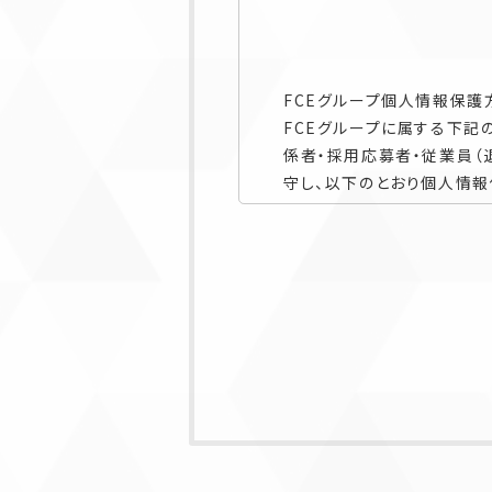
FCEグループ個人情報保護
FCEグループに属する下記
係者・採用応募者・従業員
守し、以下のとおり個人情報
当グループ各社は下記の会社
・株式会社FCE（以下「当社」
・株式会社日本コスモトピア
なお、本ポリシーにおいて「
る情報、当グループ各社との
従業員（退職者を含みます）
成または蓄積された情報であ