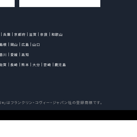
兵庫
京都府
滋賀
奈良
和歌山
島根
岡山
広島
山口
香川
愛媛
高知
佐賀
長崎
熊本
大分
宮崎
鹿児島
J
」はフランクリン・コヴィー・ジャパン社の登録商標です。
®