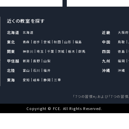
近くの教室を探す
北海道
近畿
北海道
大阪府
東北
中国
青森
岩手
宮城
秋田
山形
福島
鳥取
関東
四国
神奈川
埼玉
千葉
茨城
栃木
群馬
徳島
て
甲信越
九州
新潟
長野
山梨
福岡
北陸
沖縄
富山
石川
福井
沖縄
東海
愛知
岐阜
静岡
三重
「7つの習慣
」および「7つの習慣
®
Copyright © FCE. All Rights Reserved.