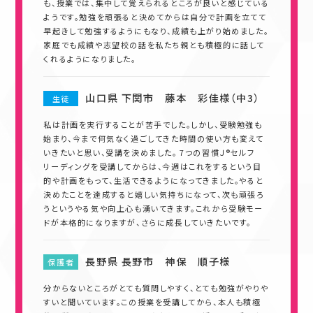
も、授業では、集中して覚えられるところが良いと感じている
ようです。勉強を頑張ると決めてからは自分で計画を立てて
早起きして勉強するようにもなり、成績も上がり始めました。
家庭でも成績や志望校の話を私たち親とも積極的に話して
くれるようになりました。
山口県 下関市 藤本 彩佳様（中3）
生徒
私は計画を実行することが苦手でした。しかし、受験勉強も
始まり、今まで何気なく過ごしてきた時間の使い方も変えて
いきたいと思い、受講を決めました。 7つの習慣Ｊ®セルフ
リーディングを受講してからは、今週はこれをするという目
的や計画をもって、生活できるようになってきました。やると
決めたことを達成すると嬉しい気持ちになって、次も頑張ろ
うというやる気や向上心も湧いてきます。これから受験モー
ドが本格的になりますが、さらに成長していきたいです。
長野県 長野市 神保 順子様
保護者
分からないところがとても質問しやすく、とても勉強がやりや
すいと聞いています。この授業を受講してから、本人も積極