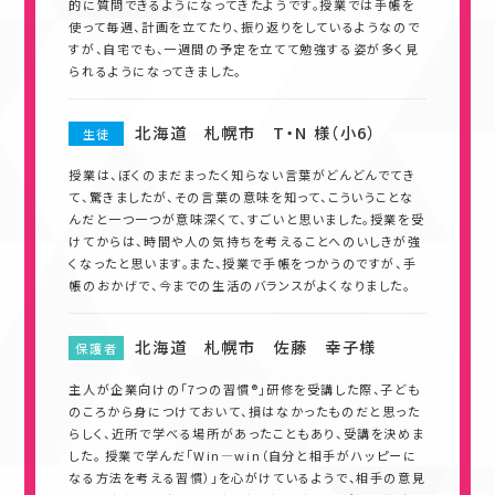
的に質問できるようになってきたようです。授業では手帳を
使って毎週、計画を立てたり、振り返りをしているようなので
すが、自宅でも、一週間の予定を立てて勉強する姿が多く見
られるようになってきました。
北海道 札幌市 T・N 様（小6）
生徒
授業は、ぼくのまだまったく知らない言葉がどんどんでてき
て、驚きましたが、その言葉の意味を知って、こういうことな
んだと一つ一つが意味深くて、すごいと思いました。授業を受
けてからは、時間や人の気持ちを考えることへのいしきが強
くなったと思います。また、授業で手帳をつかうのですが、手
帳のおかげで、今までの生活のバランスがよくなりました。
北海道 札幌市 佐藤 幸子様
保護者
主人が企業向けの「7つの習慣®」研修を受講した際、子ども
のころから身につけておいて、損はなかったものだと思った
らしく、近所で学べる場所があったこともあり、受講を決めま
した。 授業で学んだ「Win―win（自分と相手がハッピーに
なる方法を考える習慣）」を心がけているようで、相手の意見