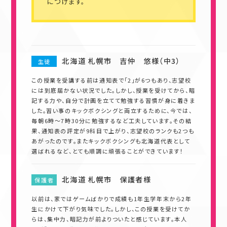
につけます。
北海道 札幌市 吉仲 悠様（中3）
生徒
この授業を受講する前は通知表で「2」が6つもあり、志望校
には到底届かない状況でした。しかし、授業を受けてから、暗
記する力や、自分で計画を立てて勉強する習慣が身に着きま
した。習い事のキックボクシングと両立するために、今では、
毎朝6時～7時30分に勉強するなど工夫しています。その結
果、通知表の評定が9科目で上がり、志望校のランクも2つも
あがったのです。またキックボクシングも北海道代表として
選ばれるなど、とても順調に頑張ることができています！
北海道 札幌市 保護者様
保護者
以前は、家ではゲームばかりで成績も1年生学年末から2年
生にかけて下がり気味でした。しかし、この授業を受けてか
らは、集中力、暗記力が前よりついたと感じています。本人