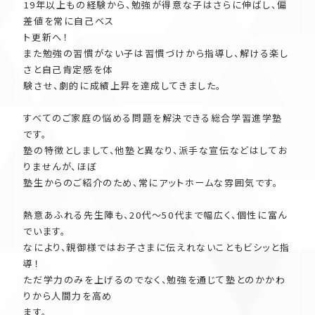
19年以上もの経験から、勉強が得意な子はさらに伸ばし、偏
差値を常に自己ベス
ト更新へ！
また勉強の習慣がない子は習慣づけから指導し、解ける楽し
さと自己肯定感を体
験させ、劇的に成績上昇を達成してきました。
すべてのご家庭の悩める問題を解決できる総合学習進学塾
です。
塾の特徴としまして、他塾と異なり、派手な宣伝などはしてお
りませんが、ほぼ
塾生からのご紹介のため、常にアットホームな雰囲気です。
熱意あふれる先生陣も、20代～50代まで幅広く、個性に富ん
でいます。
なにより、親御様ではお子さまに伝えれないこともビシッと指
導！
ただ学力のみを上げるのでなく、勉強を通じて塾とのかかわ
りから人間力を高め
ます。