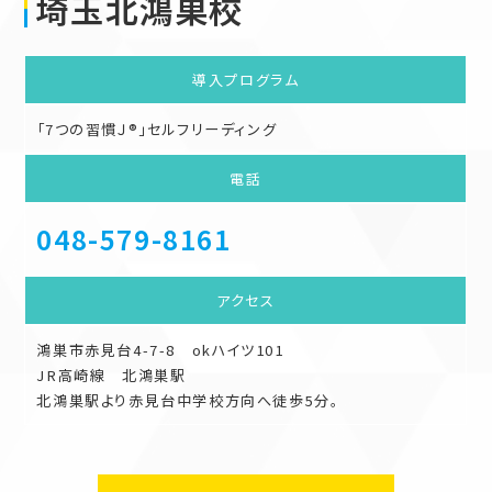
埼玉北鴻巣校
導入
プログラム
「7つの習慣Ｊ®」セルフリーディング
電話
048-579-8161
アクセス
鴻巣市赤見台4-7-8 okハイツ101
JR高崎線 北鴻巣駅
北鴻巣駅より赤見台中学校方向へ徒歩5分。