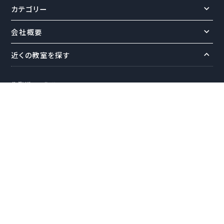
カテゴリー
会社概要
近くの教室を探す
北海道
北海道
東北
青森
岩手
宮城
秋田
山形
福島
関東
神奈川
埼玉
千葉
茨城
栃木
群馬
甲信越
新潟
長野
山梨
北陸
富山
石川
福井
東海
愛知
岐阜
静岡
三重
近畿
大阪府
兵庫
京都府
滋賀
奈良
和歌山
中国
鳥取
島根
岡山
広島
山口
四国
徳島
香川
愛媛
高知
九州
福岡
佐賀
長崎
熊本
大分
宮崎
鹿児島