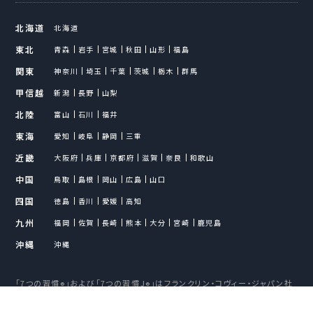
北海道
北海道
東北
青森
岩手
宮城
秋田
山形
福島
関東
神奈川
埼玉
千葉
茨城
栃木
群馬
甲信越
新潟
長野
山梨
北陸
富山
石川
福井
東海
愛知
岐阜
静岡
三重
近畿
大阪府
兵庫
京都府
滋賀
奈良
和歌山
中国
鳥取
島根
岡山
広島
山口
四国
徳島
香川
愛媛
高知
九州
福岡
佐賀
長崎
熊本
大分
宮崎
鹿児島
沖縄
沖縄
「7つの習慣
」および「7つの習慣J
」はフランクリン・コヴィー・ジャパン社
®
®
の登録商標です。