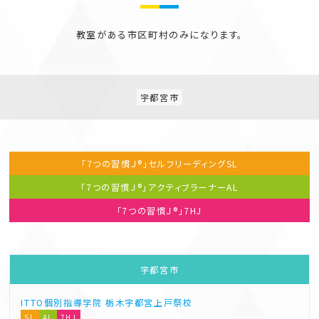
教室がある市区町村のみになります。
宇都宮市
「7つの習慣Ｊ®」セルフリーディング
SL
「7つの習慣Ｊ®」アクティブラーナー
AL
「7つの習慣Ｊ®」
7HJ
宇都宮市
ITTO個別指導学院
栃木宇都宮上戸祭校
SL
AL
7HJ