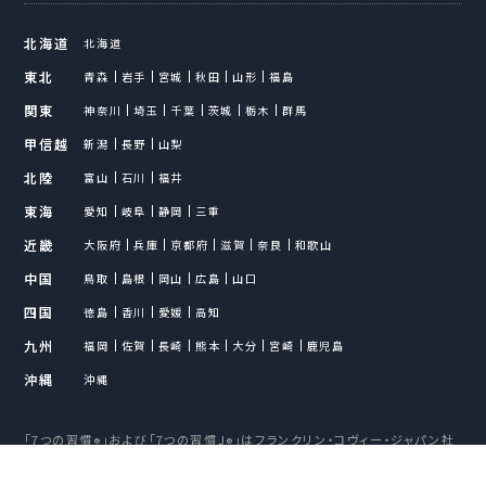
北海道
北海道
東北
青森
岩手
宮城
秋田
山形
福島
関東
神奈川
埼玉
千葉
茨城
栃木
群馬
甲信越
新潟
長野
山梨
北陸
富山
石川
福井
東海
愛知
岐阜
静岡
三重
近畿
大阪府
兵庫
京都府
滋賀
奈良
和歌山
中国
鳥取
島根
岡山
広島
山口
四国
徳島
香川
愛媛
高知
九州
福岡
佐賀
長崎
熊本
大分
宮崎
鹿児島
沖縄
沖縄
「7つの習慣
」および「7つの習慣J
」はフランクリン・コヴィー・ジャパン社
®
®
の登録商標です。