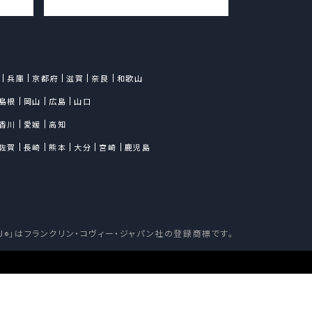
兵庫
京都府
滋賀
奈良
和歌山
島根
岡山
広島
山口
香川
愛媛
高知
佐賀
長崎
熊本
大分
宮崎
鹿児島
J
」はフランクリン・コヴィー・ジャパン社の登録商標です。
®