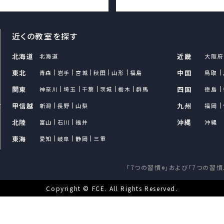
近くの教室を探す
北海道
近畿
北海道
大阪府
東北
中国
青森
岩手
宮城
秋田
山形
福島
鳥取
関東
四国
神奈川
埼玉
千葉
茨城
栃木
群馬
徳島
て
甲信越
九州
新潟
長野
山梨
福岡
北陸
沖縄
富山
石川
福井
沖縄
東海
愛知
岐阜
静岡
三重
「7つの習慣
」および「7つの習慣
®
Copyright © FCE. All Rights Reserved.