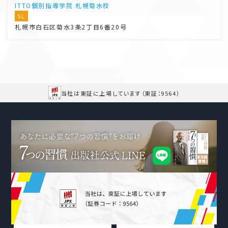
ITTO個別指導学院
札幌菊水校
SL
札幌市白石区菊水3条2丁目6番20号
当社は東証に上場しています
（東証：9564）